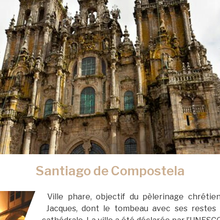
Santiago de Compostela
Ville phare, objectif du pèlerinage chrétie
Jacques, dont le tombeau avec ses restes s