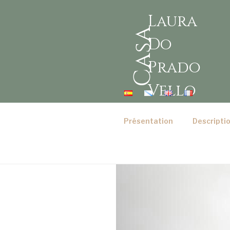
Laura
Casa
Do
Prado
Vello
Présentation
Descripti