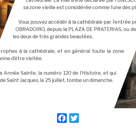
cathédrale. La ville a été déclarée par l’UNESC
sa zone vieille est considérée comme l’une des p
Vous pouvez accédér à la cathédrale par l’entrée p
OBRADOIRO, depuis la PLAZA DE PRATERIAS, ou d
les deux de très grandes beautées.
mitrophes à la cathédrale, et en général toute la zone
peine d’être visitée.
Année Sainte, la numéro 120 de l’Histoire, et qui
 de Saint Jacques, le 25 juillet, tombe un dimanche.
F
T
a
wi