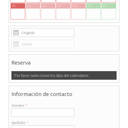
31
01
02
03
04
05
06
Reserva
Por favor seleccione los días del calendario.
Información de contacto
Nombre
*
Apellidos
*