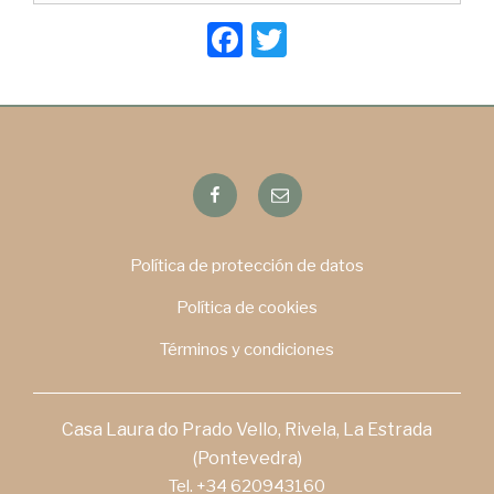
F
T
a
wi
c
tt
e
er
b
Facebook
Email
o
o
Política de protección de datos
k
Política de cookies
Términos y condiciones
Casa Laura do Prado Vello, Rivela, La Estrada
(Pontevedra)
Tel. +34 620943160