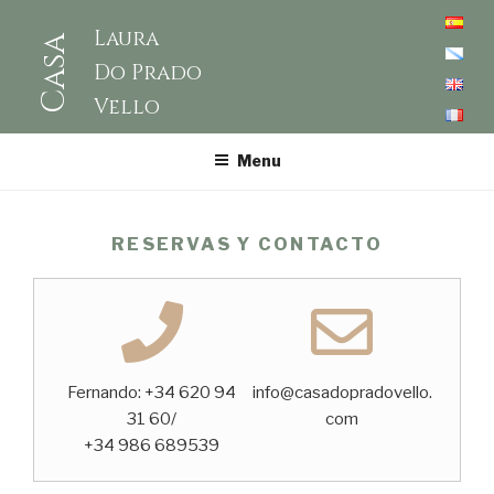
Laura
Casa
Do Prado
Vello
Menu
RESERVAS Y CONTACTO
Fernando: +34 620 94
info@casadopradovello.
31 60/
com
+34 986 689539