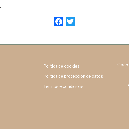
.
F
T
a
wi
c
tt
e
er
b
o
Casa 
Política de cookies
o
Política de protección de datos
k
Termos e condicións