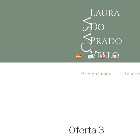
Laura
Casa
Do
Prado
Vello
Presentación
Descric
Oferta 3